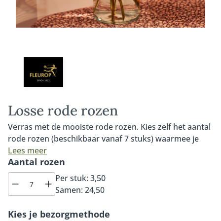
Losse rode rozen
Verras met de mooiste rode rozen. Kies zelf het aantal
rode rozen (beschikbaar vanaf 7 stuks) waarmee je
iemand wilt verrassen. Onze premium Red Naomi
Lees meer
Aantal rozen
rozen zijn van de allerhoogste kwaliteit, van
Nederlandse bodem en de mooiste in hun soort. De
Per stuk:
3,50
Red Naomi roos is een prachtige roos met
Samen:
24,50
fluweelachtige bloemblaadjes, een grote knop en tot
wel tachtig bloemblaadjes per roos. Bovendien heeft
Kies je bezorgmethode