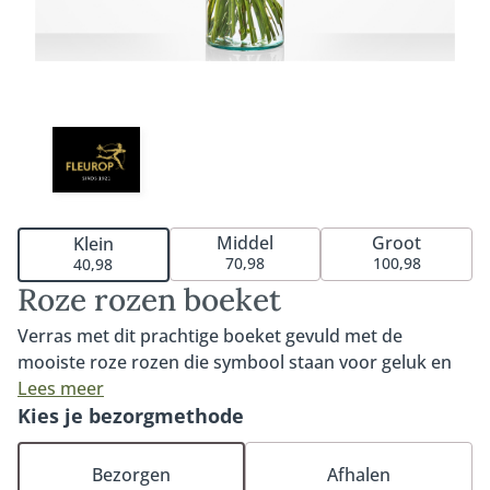
Middel
Groot
Klein
70,98
100,98
40,98
Roze rozen boeket
Verras met dit prachtige boeket gevuld met de
mooiste roze rozen die symbool staan voor geluk en
waardering. De verschillende tinten rozen geven dit
Lees meer
boeket een romantische en elegante uitstraling.
Kies je bezorgmethode
Afhankelijk van de beschikbaarheid kunnen de kleuren
van de roze rozen variëren. Het boeket is geschikt
Bezorgen
Afhalen