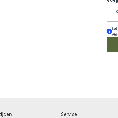
VERJAARDAG EN FELICITATIE
K
Let
ver
ijden
Service