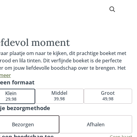
efdevol moment
aar plaatje om naar te kijken, dit prachtige boeket met
rood en lila tinten. Dit verfijnde boeket is de perfecte
r om jouw liefdevolle boodschap over te brengen. Het
t Liefdevol moment wordt met liefde gemaakt door de
 meer
 een formaat
e vakbloemist en bevat de mooiste, dagverse
ensbloemen van dit moment. Tip: bestel direct onze
Middel
Groot
Klein
ssende vaas, onze heerlijke bonbons of chocolade voor
39,98
49,98
29,98
tieme verrassing.
 je bezorgmethode
Bezorgen
Afhalen
 een boodschap toe
Geen kaart