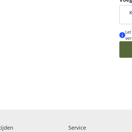
kan d
VERJAARDAG EN FELICITATIE
afhan
K
Let
ver
ijden
Service