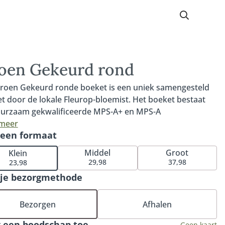
oen Gekeurd rond
roen Gekeurd ronde boeket is een uniek samengesteld
t door de lokale Fleurop-bloemist. Het boeket bestaat
uurzaam gekwalificeerde MPS-A+ en MPS-A
teitsbloemen die op het moment van bestellen goed
 meer
 een formaat
ikbaar zijn. MPS- ABC is het wereldwijde certificaat dat
aamheid van bloemen aantoonbaar maakt. Door te
Middel
Groot
Klein
n voor een Groen Gekeurd-boeket ben je zeker van de
29,98
37,98
23,98
 duurzame en groene keuze uit het Fleurop-assortiment.
 je bezorgmethode
fgebeelde boeket is een voorbeeld van het
lformaat. Omdat het boeket wordt samengesteld met
Bezorgen
Afhalen
oiste bloemen die op dat moment beschikbaar en
twoord verkregen zijn, is ieder boeket uniek. Hierdoor
 een boodschap toe
Geen kaart