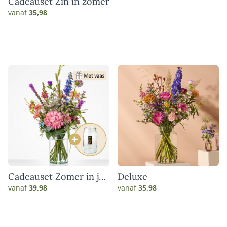
Cadeauset Zin in zomer
vanaf
35,98
Cadeauset Zomer in je
Deluxe
vaas
vanaf
39,98
vanaf
35,98