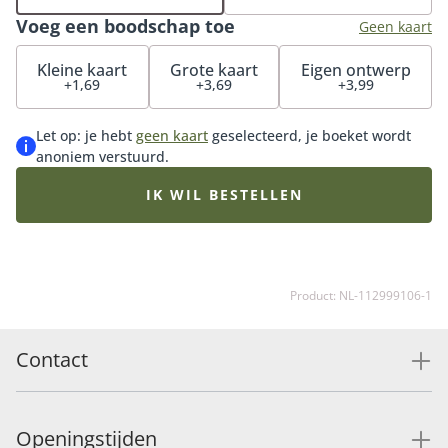
verzekerd van de meest duurzame keuze uit het
Voeg een boodschap toe
Fleurop-assortiment. Goed om te weten: elk boeket is
Geen kaart
uniek. De bloemist stelt het boeket samen met de
Kleine kaart
Grote kaart
Eigen ontwerp
beschikbare MPS-A+ of MPS-A witte bloemen van dat
+1,69
+3,69
+3,99
moment. De samenstelling kan hierdoor iets afwijken
van het voorbeeld.
Let op: je hebt
geen kaart
geselecteerd, je boeket wordt
anoniem verstuurd.
IK WIL BESTELLEN
Product: NL-112999106-1
Contact
Openingstijden