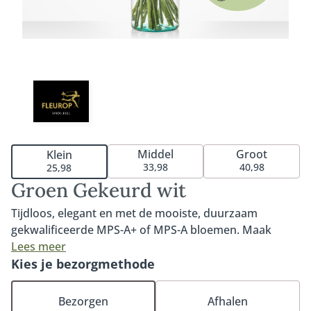
Middel
Groot
Klein
33,98
40,98
25,98
Groen Gekeurd wit
Tijdloos, elegant en met de mooiste, duurzaam
gekwalificeerde MPS-A+ of MPS-A bloemen. Maak
kennis met dit prachtige witte boeket uit onze Groen
Lees meer
Gekeurd serie. Het boeket wordt met liefde
Kies je bezorgmethode
samengesteld door onze duurzame vakbloemisten.
Door te kiezen voor een Groen Gekeurd-boeket ben je
Bezorgen
Afhalen