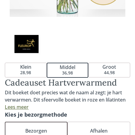
Klein
Groot
Middel
28,98
44,98
36,98
Cadeauset Hartverwarmend
Dit boeket doet precies wat de naam al zegt: je hart
verwarmen. Dit sfeervolle boeket in roze en lilatinten
kenmerkt zich door de opvallende gerbera, kleurrijke
Lees meer
roos en prachtige anjer. Een boeket dat zeker in de
Kies je bezorgmethode
smaak zal vallen dankzij de warme tinten en het
compacte formaat. Het boeket Hartverwarmend
Bezorgen
Afhalen