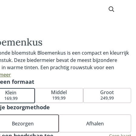
oemenkus
onde bloemstuk Bloemenkus is een compact en kleurrijk
stuk. Deze biedermeier bevat de meest bijzondere
 in warme tinten. Een prachtig rouwstuk voor een
evol afscheid. Het bloemstuk wordt rond samengesteld.
 meer
 een formaat
bindwijze staat ook bekend als Biedermeier. Vanaf
hillende kanten zijn de bloemen in het ronde bloemstuk
Middel
Groot
Klein
te zien. Bloemenkus biedermeier is verkrijgbaar in 40cm,
199,99
249,99
169,99
of 60cm. Fijn om te weten: iedere bestelling met
 je bezorgmethode
erk wordt door onze medewerkers persoonlijk en
atig gecontroleerd. Hiermee garanderen wij dat het
Bezorgen
Afhalen
tuk volledig naar wens wordt samengesteld. De
loemen worden op een locatie naar keuze (bij een kerk,
 een boodschap toe
Geen kaart