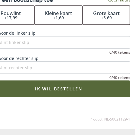
entrum of crematorium). Je hoeft het rouwstuk niet zelf
 halen bij de bloemist. De Fleurop bloemist zorgt ervoor
Rouwlint
Kleine kaart
Grote kaart
+17,99
+1,69
+3,69
et rouwboeket op het juiste moment wordt bezorgd en
e bloemen op hun mooist zijn. Een extra fijne gedachte in
erdrietige periode.
voor de linker slip
0/40 tekens
voor de rechter slip
0/40 tekens
IK WIL BESTELLEN
Product: NL-50021129-1