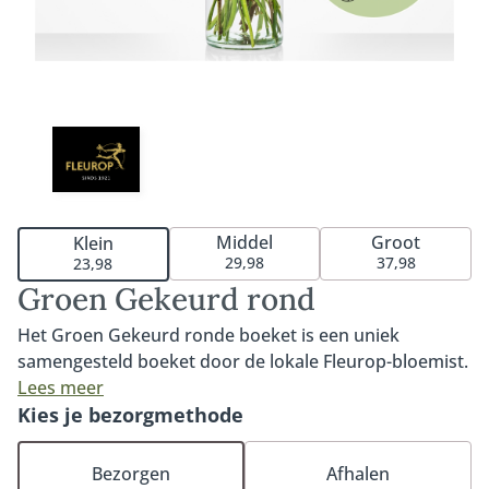
Middel
Groot
Klein
29,98
37,98
23,98
Groen Gekeurd rond
Het Groen Gekeurd ronde boeket is een uniek
samengesteld boeket door de lokale Fleurop-bloemist.
Het boeket bestaat uit duurzaam gekwalificeerde
Lees meer
MPS-A+ en MPS-A kwaliteitsbloemen die op het
Kies je bezorgmethode
moment van bestellen goed beschikbaar zijn. MPS-
ABC is het wereldwijde certificaat dat duurzaamheid
Bezorgen
Afhalen