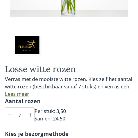
Losse witte rozen
Verras met de mooiste witte rozen. Kies zelf het aantal
witte rozen (beschikbaar vanaf 7 stuks) en verras een
dierbare met een prachtig witte rozen boeket. De
Lees meer
Aantal rozen
lokale Fleurop bloemist beschikt over de mooiste witte
Avalache rozen. Altijd dagvers en van de hoogste
Per stuk:
3,50
kwaliteit. De witte Avalanche roos is één van de
Samen:
24,50
mooiste rozen. Dankzij de grote rozenknop, de steel
van tenminste 60 centimeter en de pure en luxe
Kies je bezorgmethode