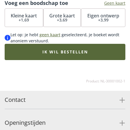
Voeg een boodschap toe
Geen kaart
Kleine kaart
Grote kaart
Eigen ontwerp
+1,69
+3,69
+3,99
Let op: je hebt
geen kaart
geselecteerd, je boeket wordt
anoniem verstuurd.
IK WIL BESTELLEN
Product: NL-30001002-1
Contact
Openingstijden