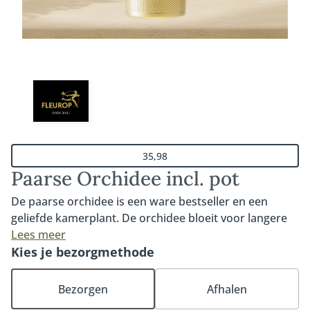
35,98
Paarse Orchidee incl. pot
De paarse orchidee is een ware bestseller en een
geliefde kamerplant. De orchidee bloeit voor langere
tijd en gaat, met de juiste verzorging en een dosis
Lees meer
liefde, jarenlang mee. Inclusief pot (deze kan afwijken
Kies je bezorgmethode
van de getoonde pot op de foto).
Bezorgen
Afhalen