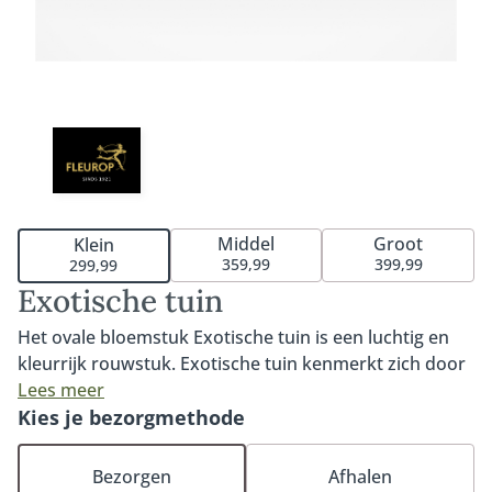
Middel
Groot
Klein
359,99
399,99
299,99
Exotische tuin
Het ovale bloemstuk Exotische tuin is een luchtig en
kleurrijk rouwstuk. Exotische tuin kenmerkt zich door
de warme kleuren en de subtiele exotische en
Lees meer
tropische touch. Een prachtig rouwstuk in een ovale
Kies je bezorgmethode
vorm voor een mooi en persoonlijk afscheid.
Verkrijgbaar in 60cm, 80cm of 100cm. Het rouwstuk is
Bezorgen
Afhalen