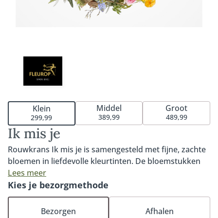
Middel
Groot
Klein
389,99
489,99
299,99
Ik mis je
Rouwkrans Ik mis je is samengesteld met fijne, zachte
bloemen in liefdevolle kleurtinten. De bloemstukken
zijn los en verfijnd opgestoken in een moderne stijl. De
Lees meer
rouwkrans is verkrijgbaar in 40cm, 60cm of 80cm. Een
Kies je bezorgmethode
rouwkrans is een mooie en symbolische bindvorm die
staat voor oneindigheid. De krans kan bij, tegen of
Bezorgen
Afhalen